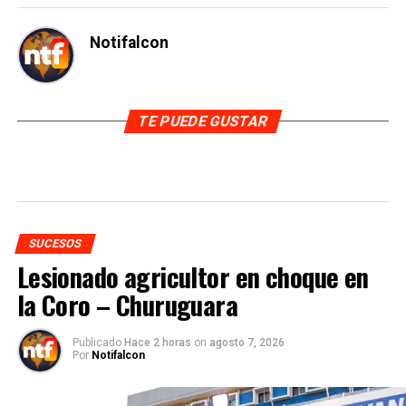
Notifalcon
TE PUEDE GUSTAR
SUCESOS
Lesionado agricultor en choque en
la Coro – Churuguara
Publicado
Hace 2 horas
on
agosto 7, 2026
Por
Notifalcon