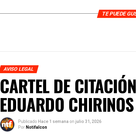
TE PUEDE G
AVISO LEGAL
CARTEL DE CITACIÓN
EDUARDO CHIRINOS
Publicado
Hace 1 semana
on
julio 31, 2026
Por
Notifalcon