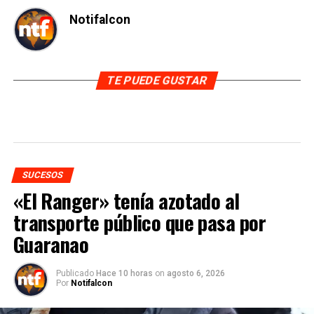
Notifalcon
TE PUEDE GUSTAR
SUCESOS
«El Ranger» tenía azotado al
transporte público que pasa por
Guaranao
Publicado
Hace 10 horas
on
agosto 6, 2026
Por
Notifalcon