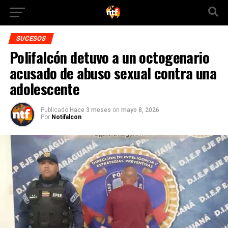
SUCESOS
Polifalcón detuvo a un octogenario
acusado de abuso sexual contra una
adolescente
Publicado
Hace 3 meses
on
mayo 8, 2026
Por
Notifalcon