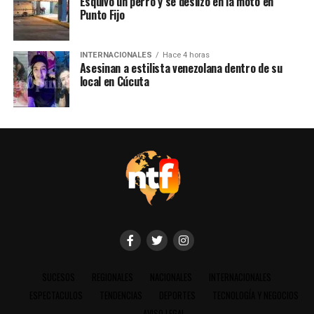
Esquivó un perro y se deslizó en la moto en
Punto Fijo
INTERNACIONALES
Hace 4 horas
Asesinan a estilista venezolana dentro de su
local en Cúcuta
SUCESOS
REGIONALES
NACIONALES
INTERNACIONALES
ESPECTACULOS
TENDENCIAS
DEPORTES
TECNOLOGÍA Y NEGOCIOS
AVISO LEGAL