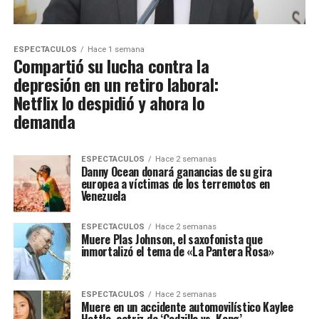
ESPECTACULOS
Hace 1 semana
Compartió su lucha contra la
depresión en un retiro laboral:
Netflix lo despidió y ahora lo
demanda
ESPECTACULOS
Hace 2 semanas
Danny Ocean donará ganancias de su gira
europea a víctimas de los terremotos en
Venezuela
ESPECTACULOS
Hace 2 semanas
Muere Plas Johnson, el saxofonista que
inmortalizó el tema de «La Pantera Rosa»
ESPECTACULOS
Hace 2 semanas
Muere en un accidente automovilístico Kaylee
Hottle, actriz de ‘Godzilla vs. Kong’