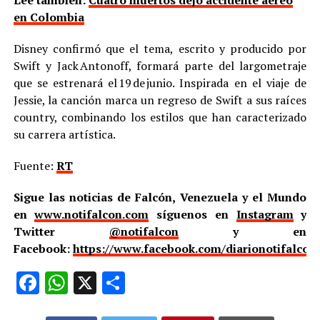
Lee también:
Cuatro muertos dejó accidente aéreo
en Colombia
Disney confirmó que el tema, escrito y producido por
Swift y Jack Antonoff, formará parte del largometraje
que se estrenará el 19 de junio. Inspirada en el viaje de
Jessie, la canción marca un regreso de Swift a sus raíces
country, combinando los estilos que han caracterizado
su carrera artística.
Fuente:
RT
Sigue las noticias de Falcón, Venezuela y el Mundo
en
www.notifalcon.com
síguenos en
Instagram
y
Twitter
@notifalcon
y en
Facebook:
https://www.facebook.com/diarionotifalcon
Facebook
WhatsApp
X
Compartir