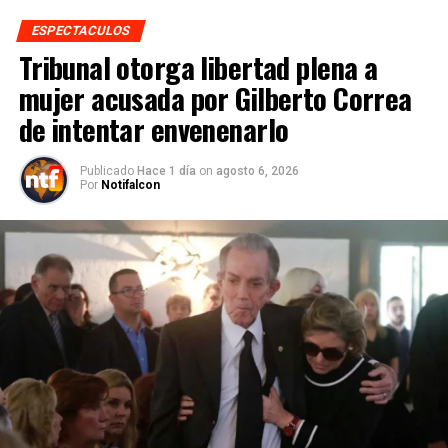
ESPECTACULOS
Tribunal otorga libertad plena a
mujer acusada por Gilberto Correa
de intentar envenenarlo
Publicado
Hace 1 día
on
agosto 6, 2026
Por
Notifalcon