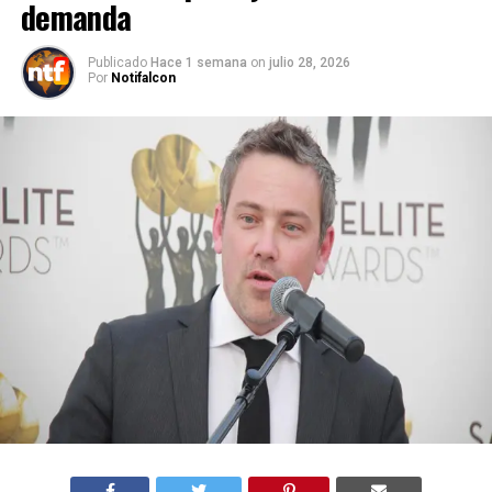
demanda
Publicado
Hace 1 semana
on
julio 28, 2026
Por
Notifalcon