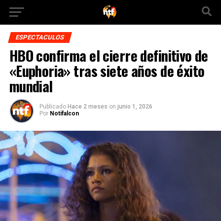
ESPECTACULOS
HBO confirma el cierre definitivo de
«Euphoria» tras siete años de éxito
mundial
Publicado
Hace 2 meses
on
junio 1, 2026
Por
Notifalcon