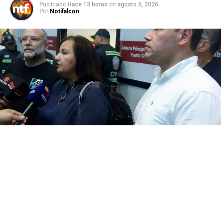
Publicado
Hace 13 horas
on
agosto 5, 2026
Por
Notifalcon
La representante de la Asamblea Nacional de 2015,
Dinorah Figuera, arribó la tarde de este miércoles al país
para iniciar el diálogo con el Ejecutivo nacional.