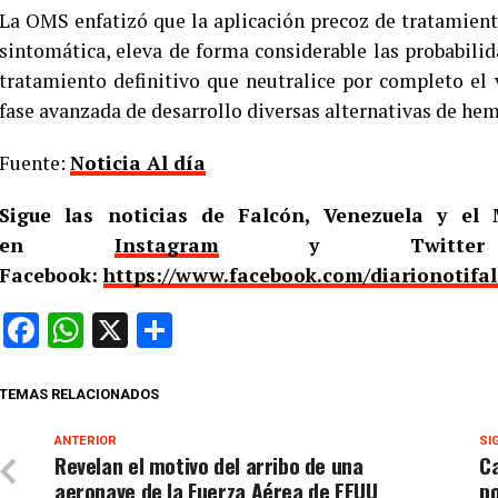
La OMS enfatizó que la aplicación precoz de tratamient
sintomática, eleva de forma considerable las probabilid
tratamiento definitivo que neutralice por completo el
fase avanzada de desarrollo diversas alternativas de he
Fuente:
Noticia Al día
Sigue las noticias de Falcón, Venezuela y e
en
Instagram
y Twitt
Facebook:
https://www.facebook.com/diarionotifa
Facebook
WhatsApp
X
Compartir
TEMAS RELACIONADOS
ANTERIOR
SI
Revelan el motivo del arribo de una
Ca
aeronave de la Fuerza Aérea de EEUU
po