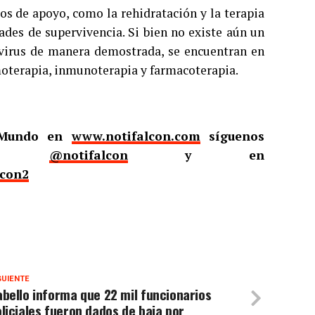
os de apoyo, como la rehidratación y la terapia
ades de supervivencia. Si bien no existe aún un
 virus de manera demostrada, se encuentran en
moterapia, inmunoterapia y farmacoterapia.
l Mundo en
www.notifalcon.com
síguenos
er
@notifalcon
y en
lcon2
GUIENTE
bello informa que 22 mil funcionarios
liciales fueron dados de baja por