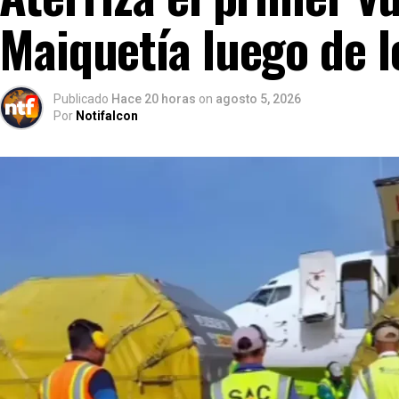
Maiquetía luego de 
Publicado
Hace 20 horas
on
agosto 5, 2026
Por
Notifalcon