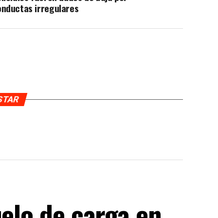
onductas irregulares
USTAR
uelo de carga en