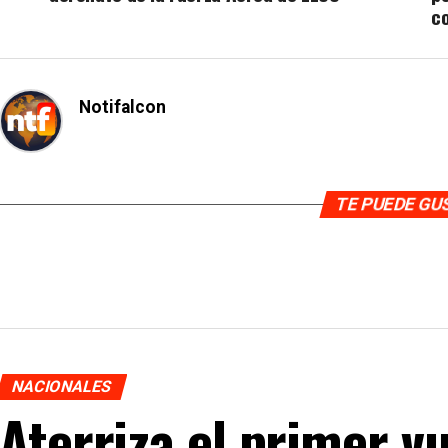
c
Notifalcon
TE PUEDE G
NACIONALES
Aterriza el primer v