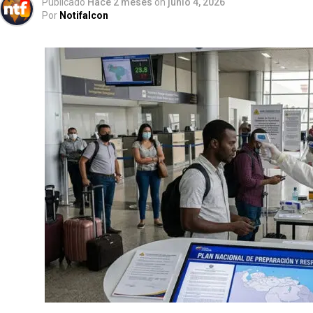
Publicado
Hace 2 meses
on
junio 4, 2026
Por
Notifalcon