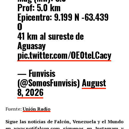
Prof: 5.0 km
Epicentro: 9.199 N -63.439
O
41 km al sureste de
Aguasay
pic.twitter.com/OE0teLCacy
— Funvisis
(@SomosFunvisis)
August
8, 2026
Fuente:
Unión Radio
Sigue las noticias de Falcón, Venezuela y el Mundo
en
www.notifalcon.com
síguenos en
Instagram
y