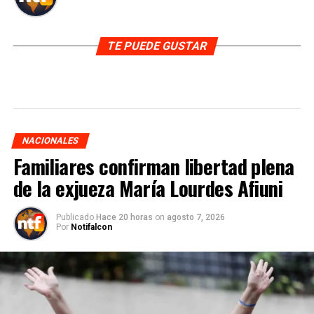
TE PUEDE GUSTAR
NACIONALES
Familiares confirman libertad plena
de la exjueza María Lourdes Afiuni
Publicado
Hace 20 horas
on
agosto 7, 2026
Por
Notifalcon