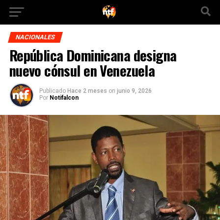
NACIONALES
República Dominicana designa
nuevo cónsul en Venezuela
Publicado
Hace 2 meses
on
junio 9, 2026
Por
Notifalcon