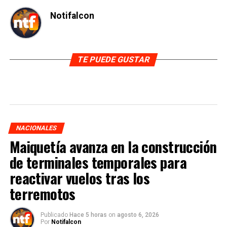
Notifalcon
TE PUEDE GUSTAR
NACIONALES
Maiquetía avanza en la construcción
de terminales temporales para
reactivar vuelos tras los
terremotos
Publicado
Hace 5 horas
on
agosto 6, 2026
Por
Notifalcon