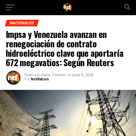
NACIONALES
Impsa y Venezuela avanzan en
renegociación de contrato
hidroeléctrico clave que aportaría
672 megavatios: Según Reuters
Publicado
Hace 2 meses
on
junio 9, 2026
Por
Notifalcon