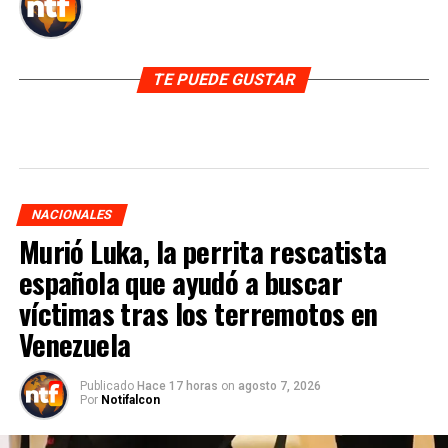
TE PUEDE GUSTAR
NACIONALES
Murió Luka, la perrita rescatista
española que ayudó a buscar
víctimas tras los terremotos en
Venezuela
Publicado
Hace 17 horas
on
agosto 7, 2026
Por
Notifalcon