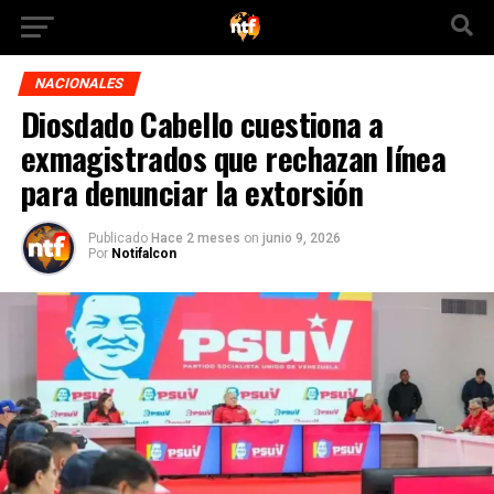
NACIONALES
Diosdado Cabello cuestiona a
exmagistrados que rechazan línea
para denunciar la extorsión
Publicado
Hace 2 meses
on
junio 9, 2026
Por
Notifalcon