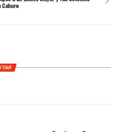
n Cabure
USTAR