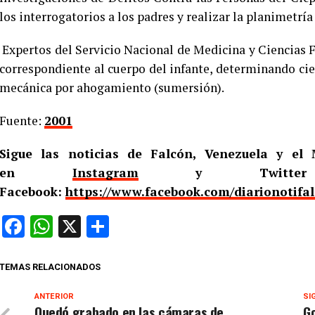
los interrogatorios a los padres y realizar la planimetría 
Expertos del Servicio Nacional de Medicina y Ciencias 
correspondiente al cuerpo del infante, determinando cie
mecánica por ahogamiento (sumersión).
Fuente:
2001
Sigue las noticias de Falcón, Venezuela y e
en
Instagram
y Twitt
Facebook:
https://www.facebook.com/diarionotifa
Facebook
WhatsApp
X
Compartir
TEMAS RELACIONADOS
ANTERIOR
SI
Quedó grabado en las cámaras de
Go