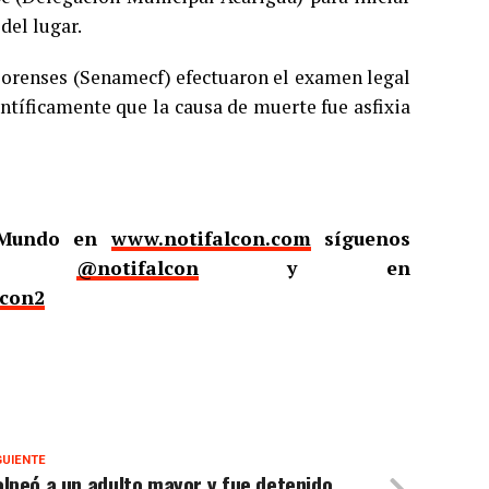
del lugar.
Forenses (Senamecf) efectuaron el examen legal
ntíficamente que la causa de muerte fue asfixia
l Mundo en
www.notifalcon.com
síguenos
er
@notifalcon
y en
lcon2
GUIENTE
lpeó a un adulto mayor y fue detenido