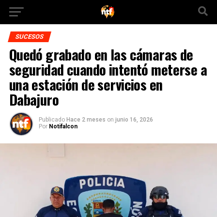
SUCESOS
Quedó grabado en las cámaras de
seguridad cuando intentó meterse a
una estación de servicios en
Dabajuro
Publicado
Hace 2 meses
on
junio 16, 2026
Por
Notifalcon