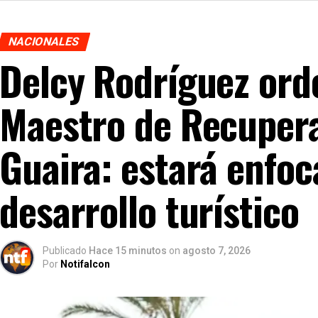
NACIONALES
Delcy Rodríguez ord
Maestro de Recupera
Guaira: estará enfoc
desarrollo turístico
Publicado
Hace 15 minutos
on
agosto 7, 2026
Por
Notifalcon