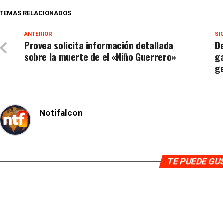
TEMAS RELACIONADOS
ANTERIOR
SI
Provea solicita información detallada
De
sobre la muerte de el «Niño Guerrero»
ga
ge
Notifalcon
TE PUEDE G