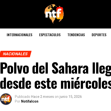
INTERNACIONALES
ESPECTACULOS
TENDENCIAS
DEPORTES
NACIONALES
Polvo del Sahara lle
desde este miércole
Publicado
Hace 2 meses
on
junio 15, 2026
Por
Notifalcon