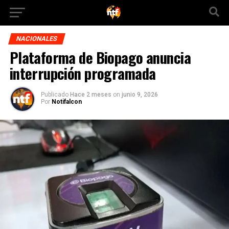
NACIONALES
Plataforma de Biopago anuncia
interrupción programada
Publicado
Hace 2 meses
on
junio 9, 2026
Por
Notifalcon