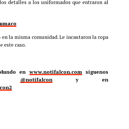
 los detalles a los uniformados que entraron al
rumaco
do en la misma comunidad. Le incautaron la ropa
e este caso.
l Mundo en
www.notifalcon.com
síguenos
er
@notifalcon
y en
lcon2