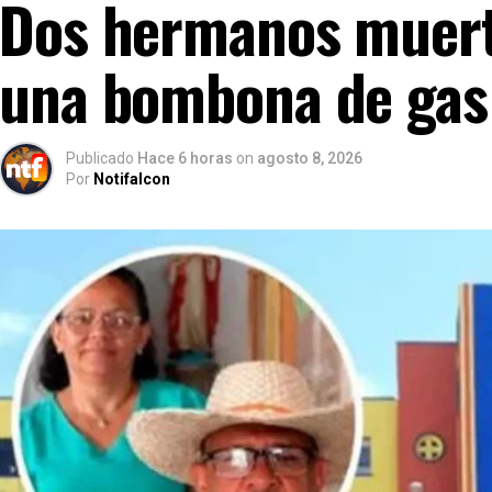
Dos hermanos muerto
una bombona de gas
Publicado
Hace 6 horas
on
agosto 8, 2026
Por
Notifalcon