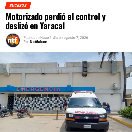
SUCESOS
Motorizado perdió el control y
deslizó en Yaracal
Publicado
Hace 1 día
on
agosto 7, 2026
Por
Notifalcon