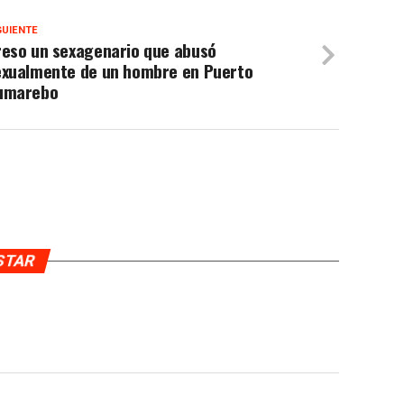
GUIENTE
reso un sexagenario que abusó
exualmente de un hombre en Puerto
umarebo
USTAR