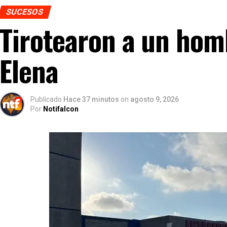
SUCESOS
Tirotearon a un hom
Elena
Publicado
Hace 37 minutos
on
agosto 9, 2026
Por
Notifalcon