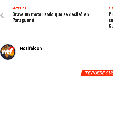
ANTERIOR
SI
Grave un motorizado que se deslizó en
P
Paraguaná
s
C
Notifalcon
TE PUEDE G