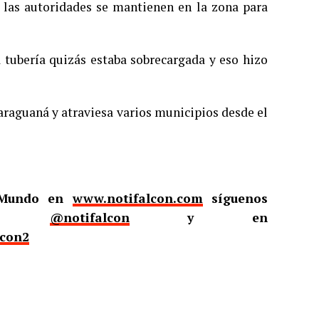
o las autoridades se mantienen en la zona para
a tubería quizás estaba sobrecargada y eso hizo
araguaná y atraviesa varios municipios desde el
l Mundo en
www.notifalcon.com
síguenos
er
@notifalcon
y en
lcon2