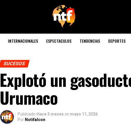
INTERNACIONALES
ESPECTACULOS
TENDENCIAS
DEPORTES
SUCESOS
Explotó un gasoduct
Urumaco
Publicado
Hace 3 meses
on
mayo 11, 2026
Por
Notifalcon