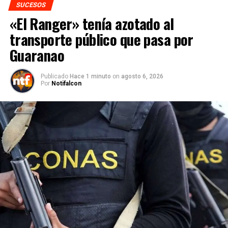
SUCESOS
«El Ranger» tenía azotado al
transporte público que pasa por
Guaranao
Publicado
Hace 1 minuto
on
agosto 6, 2026
Por
Notifalcon