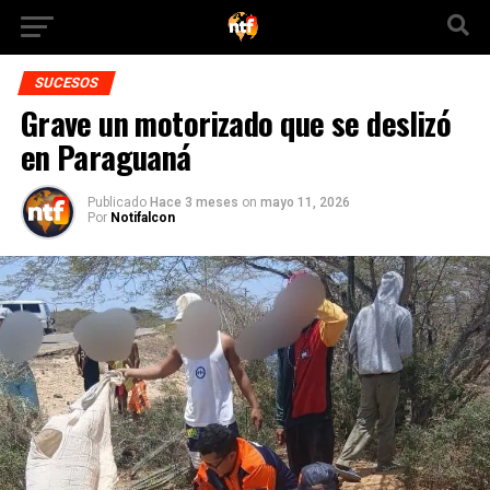
SUCESOS
Grave un motorizado que se deslizó
en Paraguaná
Publicado
Hace 3 meses
on
mayo 11, 2026
Por
Notifalcon