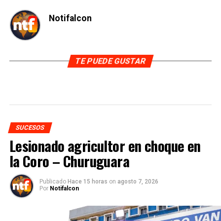
Notifalcon
TE PUEDE GUSTAR
SUCESOS
Lesionado agricultor en choque en
la Coro – Churuguara
Publicado
Hace 15 horas
on
agosto 7, 2026
Por
Notifalcon