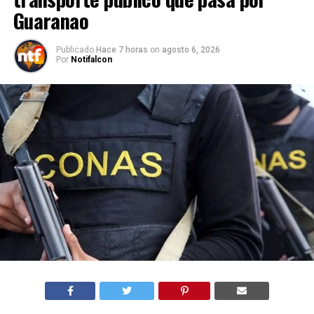
Guaranao
Publicado
Hace 7 horas
on
agosto 6, 2026
Por
Notifalcon