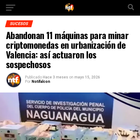
SUCESOS
Abandonan 11 máquinas para minar
criptomonedas en urbanización de
Valencia: así actuaron los
sospechosos
Publicado
Hace 3 meses
on
mayo 15, 2026
Por
Notifalcon