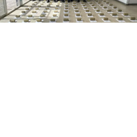
Municipio Buchivacoa, estado Falcón.- Este sábado 8 de
agosto, la Secretaría de Seguridad Ciudadana en Falcón,
informó que localizaron 100 envoltorios de marihuana
en el municipio Buchivacoa del estado Falcón.
Según la información oficial, el procedimiento fue
ejecutado en la madrugada por la División Contra la
Delincuencia Organizada de este sábado, por la Policía
Nacional Bolivariana durante un patrullaje rural en el
sector Cerro Negro, parroquia Guajiro del municipio