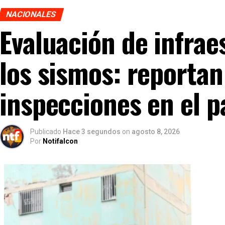
NACIONALES
Evaluación de infrae
los sismos: reporta
inspecciones en el p
Publicado
Hace 3 segundos
on
agosto 8, 2026
Por
Notifalcon