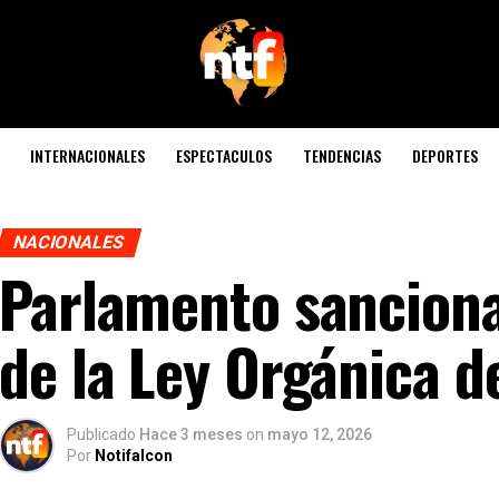
INTERNACIONALES
ESPECTACULOS
TENDENCIAS
DEPORTES
NACIONALES
Parlamento sanciona
de la Ley Orgánica d
Publicado
Hace 3 meses
on
mayo 12, 2026
Por
Notifalcon