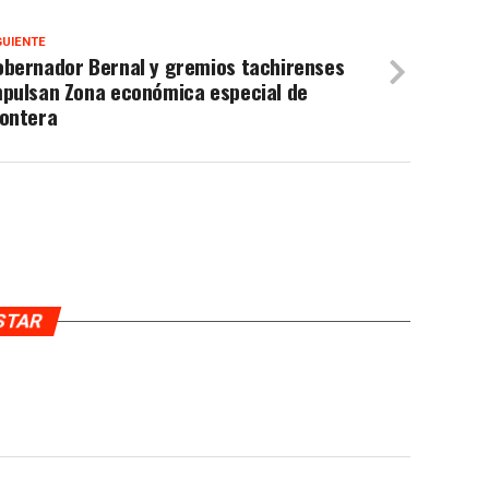
GUIENTE
obernador Bernal y gremios tachirenses
mpulsan Zona económica especial de
rontera
USTAR