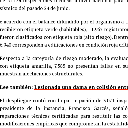
de 51.124 inspecciones técnicas a nivel nacional para
sísmico del pasado 24 de junio.
e acuerdo con el balance difundido por el organismo a tr
recibieron etiqueta verde (habitables), 11.967 registraro
fueron clasificados con etiqueta roja (alto riesgo). Dent
6.940 corresponden a edificaciones en condición roja críti
Respecto a la categoría de riesgo moderado, la evaluac
con etiqueta amarilla, 7.585 no presentan fallas en s
muestran afectaciones estructurales.
Lee también:
Lesionada una dama en colisión entr
El despliegue contó con la participación de 3.071 inspe
presidente de la instancia, Francisco Garcés, seña
reparaciones técnicas certificadas para restituir las c
modificaciones empíricas que comprometan la estabilid