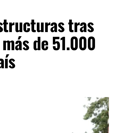
structuras tras
n más de 51.000
aís