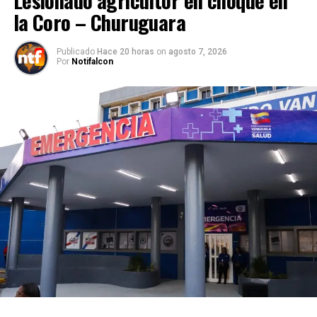
la Coro – Churuguara
Publicado
Hace 20 horas
on
agosto 7, 2026
Por
Notifalcon