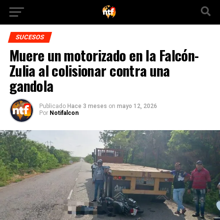
SUCESOS
Muere un motorizado en la Falcón-
Zulia al colisionar contra una
gandola
Publicado
Hace 3 meses
on
mayo 12, 2026
Por
Notifalcon