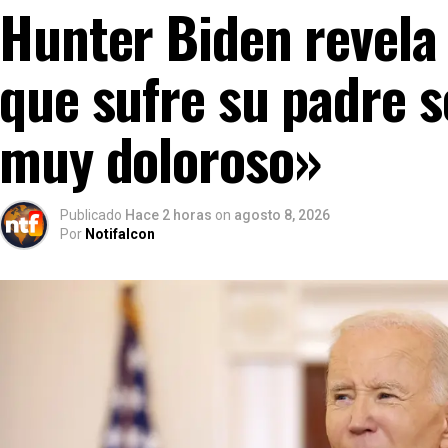
Hunter Biden revela
que sufre su padre s
muy doloroso»
Publicado
Hace 2 horas
on
agosto 8, 2026
Por
Notifalcon