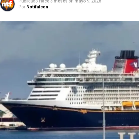
Publicado
Hace 3 meses
on
mayo 9, 2026
Por
Notifalcon