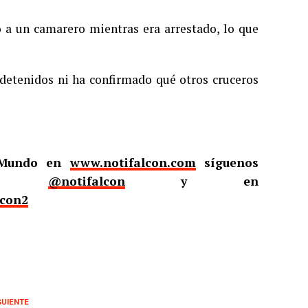
 a un camarero mientras era arrestado, lo que
 detenidos ni ha confirmado qué otros cruceros
l Mundo en
www.notifalcon.com
síguenos
er
@notifalcon
y en
lcon2
GUIENTE