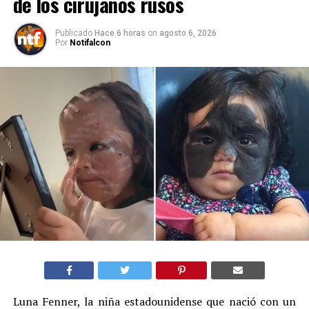
de los cirujanos rusos
Publicado
Hace 6 horas
on
agosto 6, 2026
Por
Notifalcon
Luna Fenner, la niña estadounidense que nació con un