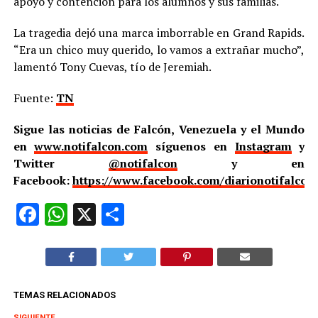
apoyo y contención para los alumnos y sus familias.
La tragedia dejó una marca imborrable en Grand Rapids.
“Era un chico muy querido, lo vamos a extrañar mucho”,
lamentó Tony Cuevas, tío de Jeremiah.
Fuente:
TN
Sigue las noticias de Falcón, Venezuela y el Mundo
en
www.notifalcon.com
síguenos en
Instagram
y
Twitter
@notifalcon
y en
Facebook:
https://www.facebook.com/diarionotifalcon
Facebook
WhatsApp
X
Compartir
TEMAS RELACIONADOS
SIGUIENTE