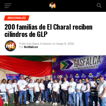
REGIONALES
200 familias de El Charal reciben
cilindros de GLP
Publicado
Hace 3 meses
on
mayo 8, 2026
Por
Notifalcon