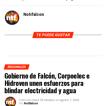
Notifalcon
TE PUEDE GUSTAR
REGIONALES
Gobierno de Falcón, Corpoelec e
Hidroven unen esfuerzos para
blindar electricidad y agua
Publicado
Hace 29 minutos
on
agosto 7, 2026
Por
Notifalcon