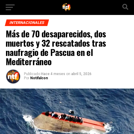
INTERNACIONALES
Más de 70 desaparecidos, dos
muertos y 32 rescatados tras
naufragio de Pascua en el
Mediterráneo
Publicado
Hace 4 meses
on
abril 5, 2026
Por
Notifalcon