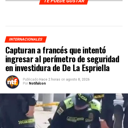
TE PUEDE GUSTAR
INTERNACIONALES
Capturan a francés que intentó
ingresar al perímetro de seguridad
en investidura de De La Espriella
Publicado
Hace 2 horas
on
agosto 8, 2026
Por
Notifalcon