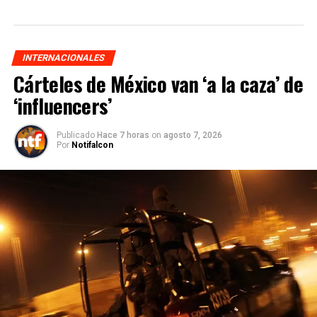
INTERNACIONALES
Cárteles de México van ‘a la caza’ de
‘influencers’
Publicado
Hace 7 horas
on
agosto 7, 2026
Por
Notifalcon