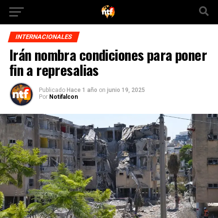
INTERNACIONALES
Irán nombra condiciones para poner
fin a represalias
Publicado
Hace 1 año
on
junio 19, 2025
Por
Notifalcon