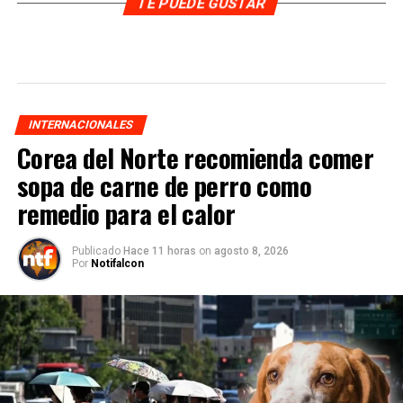
TE PUEDE GUSTAR
INTERNACIONALES
Corea del Norte recomienda comer
sopa de carne de perro como
remedio para el calor
Publicado
Hace 11 horas
on
agosto 8, 2026
Por
Notifalcon