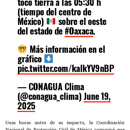
tocó tierra a las 05:30 h
(tiempo del centro de
México)
sobre el oeste
del estado de
#Oaxaca
.
Más información en el
gráfico
pic.twitter.com/kalkYV9nBP
— CONAGUA Clima
(@conagua_clima)
June 19,
2025
Unas horas antes de su impacto, la Coordinación
Nacional de Protección Civil de México comunicó que