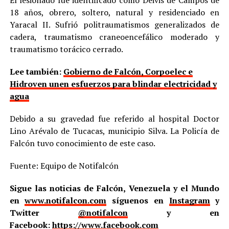
El lesionado fue identificado como Deivis de Campos de
18 años, obrero, soltero, natural y residenciado en
Yaracal II. Sufrió politraumatismos generalizados de
cadera, traumatismo craneoencefálico moderado y
traumatismo torácico cerrado.
Lee también:
Gobierno de Falcón, Corpoelec e
Hidroven unen esfuerzos para blindar electricidad y
agua
Debido a su gravedad fue referido al hospital Doctor
Lino Arévalo de Tucacas, municipio Silva. La Policía de
Falcón tuvo conocimiento de este caso.
Fuente: Equipo de Notifalcón
Sigue las noticias de Falcón, Venezuela y el Mundo
en
www.notifalcon.com
síguenos en
Instagram
y
Twitter
@notifalcon
y en
Facebook:
https://www.facebook.com