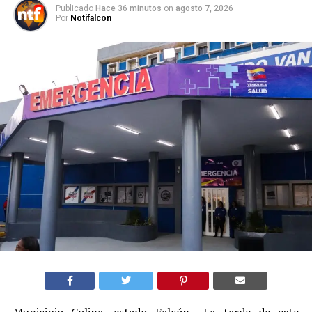
Publicado
Hace 36 minutos
on
agosto 7, 2026
Por
Notifalcon
Municipio Colina, estado Falcón.- La tarde de este