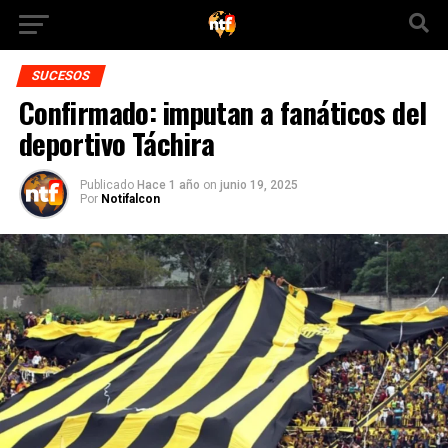
SUCESOS
Confirmado: imputan a fanáticos del
deportivo Táchira
Publicado
Hace 1 año
on
junio 19, 2025
Por
Notifalcon