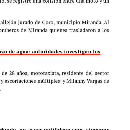
io, se registró una colisión entre una moto y un
callejón Jurado de Coro, municipio Miranda. Al
 bomberos de Miranda quienes trasladaron a los
zo de agua: autoridades investigan los
de 28 años, mototaxista, residente del sector
 y escoriaciones múltiples; y Milanny Vargas de
.
l Mundo en
www.notifalcon.com
síguenos