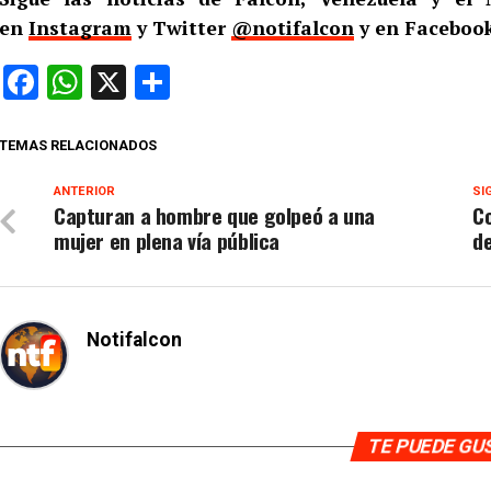
en
Instagram
y Twitter
@notifalcon
y en Facebook
Facebook
WhatsApp
X
Compartir
TEMAS RELACIONADOS
ANTERIOR
SI
Capturan a hombre que golpeó a una
Co
mujer en plena vía pública
de
Notifalcon
TE PUEDE G