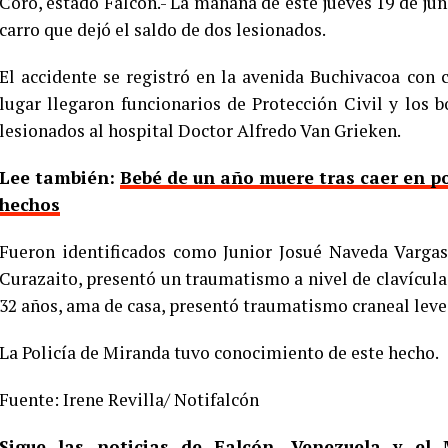
Coro, estado Falcón.- La mañana de este jueves 19 de jun
carro que dejó el saldo de dos lesionados.
El accidente se registró en la avenida Buchivacoa con 
lugar llegaron funcionarios de Protección Civil y los
lesionados al hospital Doctor Alfredo Van Grieken.
Lee también:
Bebé de un año muere tras caer en po
hechos
Fueron identificados como Junior Josué Naveda Vargas 
Curazaito, presentó un traumatismo a nivel de clavícula
32 años, ama de casa, presentó traumatismo craneal leve
La Policía de Miranda tuvo conocimiento de este hecho.
Fuente: Irene Revilla/ Notifalcón
Sigue las noticias de Falcón, Venezuela y e