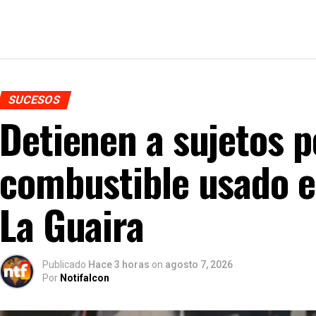
SUCESOS
Detienen a sujetos p
combustible usado e
La Guaira
Publicado
Hace 3 horas
on
agosto 7, 2026
Por
Notifalcon