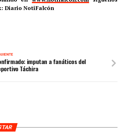
: Diario NotiFalcón
GUIENTE
nfirmado: imputan a fanáticos del
portivo Táchira
USTAR