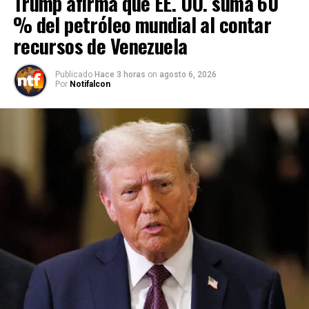
Trump afirma que EE. UU. suma 60
% del petróleo mundial al contar
recursos de Venezuela
Publicado
Hace 3 horas
on
agosto 6, 2026
Por
Notifalcon