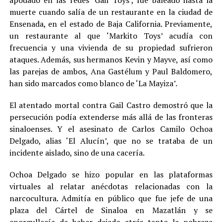
apodado en las redes ‘Gail Toys’, fue baleado hasta la
muerte cuando salía de un restaurante en la ciudad de
Ensenada, en el estado de Baja California. Previamente,
un restaurante al que ‘Markito Toys’ acudía con
frecuencia y una vivienda de su propiedad sufrieron
ataques. Además, sus hermanos Kevin y Mayve, así como
las parejas de ambos, Ana Gastélum y Paul Baldomero,
han sido marcados como blanco de ‘La Mayiza’.
El atentado mortal contra Gail Castro demostró que la
persecución podía extenderse más allá de las fronteras
sinaloenses. Y el asesinato de Carlos Camilo Ochoa
Delgado, alias ‘El Alucín’, que no se trataba de un
incidente aislado, sino de una cacería.
Ochoa Delgado se hizo popular en las plataformas
virtuales al relatar anécdotas relacionadas con la
narcocultura. Admitía en público que fue jefe de una
plaza del Cártel de Sinaloa en Mazatlán y se