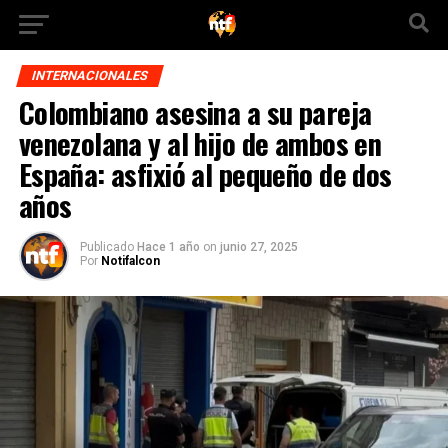
INTERNACIONALES
Colombiano asesina a su pareja
venezolana y al hijo de ambos en
España: asfixió al pequeño de dos
años
Publicado
Hace 1 año
on
junio 27, 2025
Por
Notifalcon