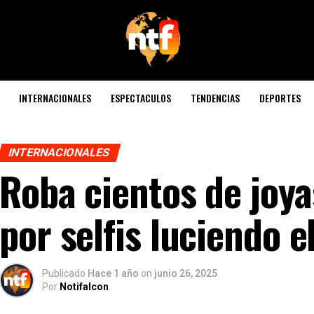
INTERNACIONALES
ESPECTACULOS
TENDENCIAS
DEPORTES
INTERNACIONALES
Roba cientos de joya
por selfis luciendo e
Publicado
Hace 1 año
on
junio 26, 2025
Por
Notifalcon