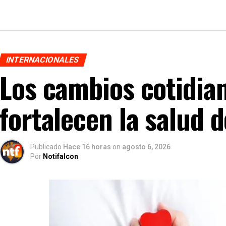
INTERNACIONALES
Los cambios cotidia
fortalecen la salud 
Publicado
Hace 16 horas
on
agosto 6, 2026
Por
Notifalcon