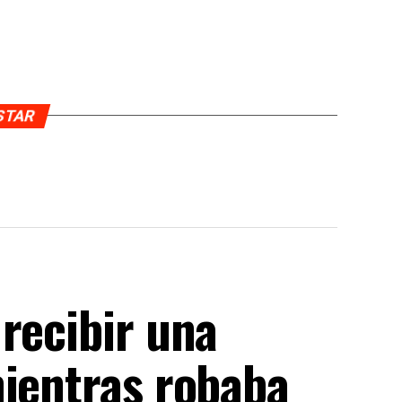
USTAR
recibir una
mientras robaba