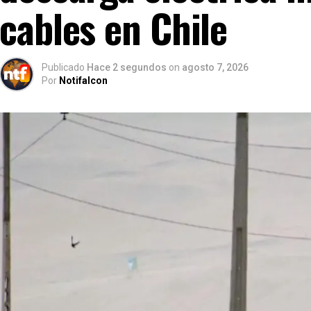
cables en Chile
Publicado
Hace 2 segundos
on
agosto 7, 2026
Por
Notifalcon