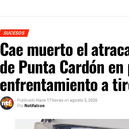
SUCESOS
Cae muerto el atraca
de Punta Cardón en
enfrentamiento a tir
Publicado
Hace 17 horas
on
agosto 5, 2026
Por
Notifalcon