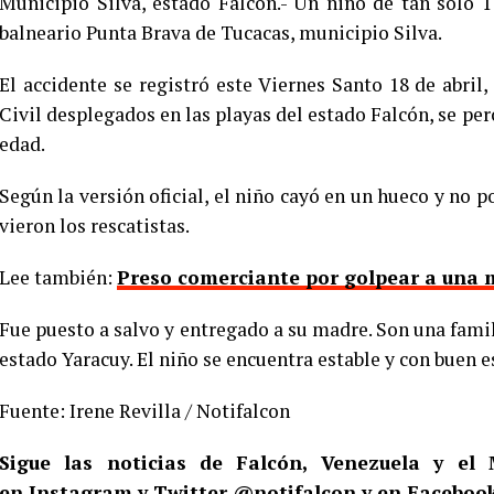
Municipio Silva, estado Falcón.- Un niño de tan solo 
balneario Punta Brava de Tucacas, municipio Silva.
El accidente se registró este Viernes Santo 18 de abril
Civil desplegados en las playas del estado Falcón, se per
edad.
Según la versión oficial, el niño cayó en un hueco y no p
vieron los rescatistas.
Lee también:
Preso comerciante por golpear a una 
Fue puesto a salvo y entregado a su madre. Son una famil
estado Yaracuy. El niño se encuentra estable y con buen e
Fuente: Irene Revilla / Notifalcon
Sigue las noticias de Falcón, Venezuela y e
en
Instagram
y Twitter
@notifalcon
y en Facebook