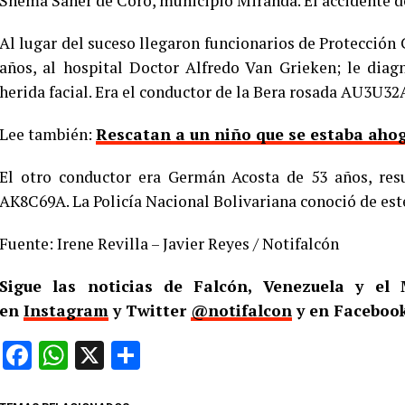
Shema Saher de Coro, municipio Miranda. El accidente d
Al lugar del suceso llegaron funcionarios de Protección 
años, al hospital Doctor Alfredo Van Grieken; le dia
herida facial. Era el conductor de la Bera rosada AU3U32
Lee también:
Rescatan a un niño que se estaba aho
El otro conductor era Germán Acosta de 53 años, resu
AK8C69A. La Policía Nacional Bolivariana conoció de est
Fuente: Irene Revilla – Javier Reyes / Notifalcón
Sigue las noticias de Falcón, Venezuela y e
en
Instagram
y Twitter
@notifalcon
y en Facebook
Facebook
WhatsApp
X
Compartir