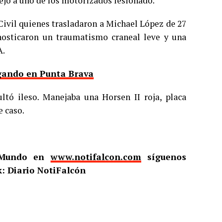
ejó a uno de los motorizados lesionado.
Civil quienes trasladaron a Michael López de 27
gnosticaron un traumatismo craneal leve y una
A.
gando en Punta Brava
ltó ileso. Manejaba una Horsen II roja, placa
e caso.
l Mundo en
www.notifalcon.com
síguenos
: Diario NotiFalcón