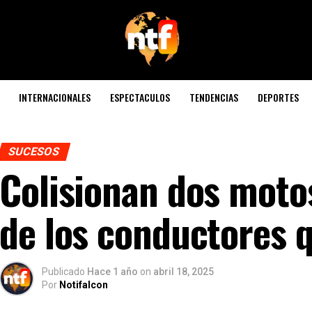
INTERNACIONALES
ESPECTACULOS
TENDENCIAS
DEPORTES
SUCESOS
Colisionan dos moto
de los conductores 
Publicado
Hace 1 año
on
abril 18, 2025
Por
Notifalcon