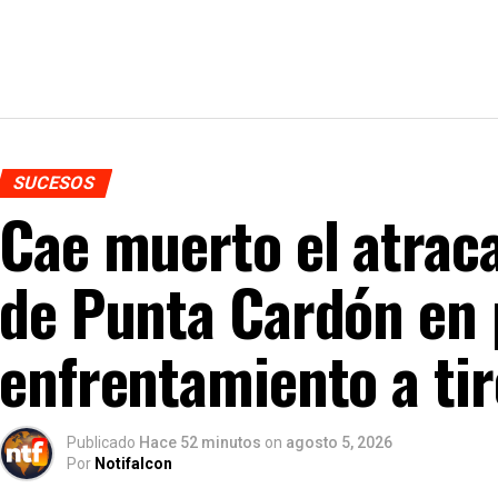
SUCESOS
Cae muerto el atraca
de Punta Cardón en
enfrentamiento a tir
Publicado
Hace 52 minutos
on
agosto 5, 2026
Por
Notifalcon