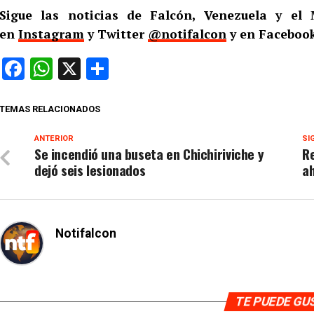
Sigue las noticias de Falcón, Venezuela y e
en
Instagram
y Twitter
@notifalcon
y en Facebook
Facebook
WhatsApp
X
Compartir
TEMAS RELACIONADOS
ANTERIOR
SI
Se incendió una buseta en Chichiriviche y
Re
dejó seis lesionados
a
Notifalcon
TE PUEDE G