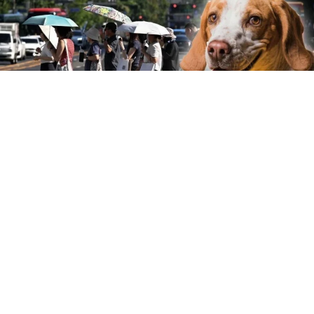
Corea del Norte atraviesa una de las semanas más
calurosas de las que se tiene registro, con temperaturas
que han superado los 36 °C, por lo que los medios
estatales ofrecen a la población consejos para
protegerse de las altas temperaturas.
Entre las recomendaciones difundidas por la prensa
oficial destaca la sopa de carne de perro, un platillo