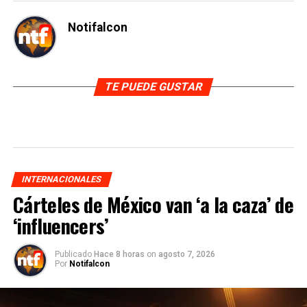
Notifalcon
TE PUEDE GUSTAR
INTERNACIONALES
Cárteles de México van ‘a la caza’ de
‘influencers’
Publicado
Hace 8 horas
on
agosto 7, 2026
Por
Notifalcon