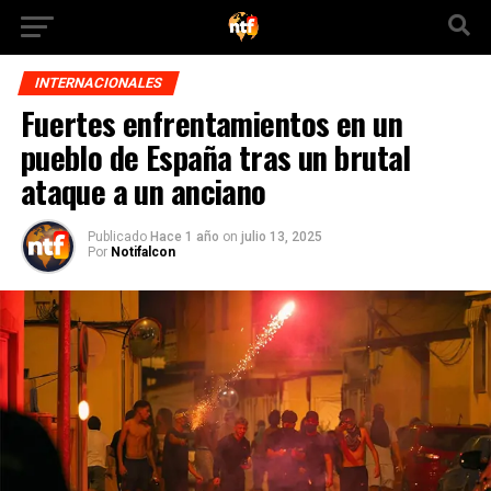
INTERNACIONALES
Fuertes enfrentamientos en un
pueblo de España tras un brutal
ataque a un anciano
Publicado
Hace 1 año
on
julio 13, 2025
Por
Notifalcon