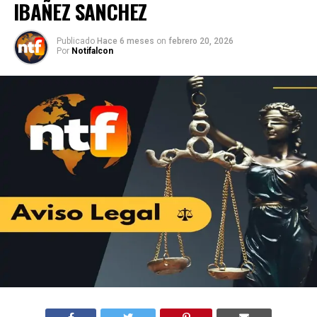
IBAÑEZ SANCHEZ
Publicado
Hace 6 meses
on
febrero 20, 2026
Por
Notifalcon