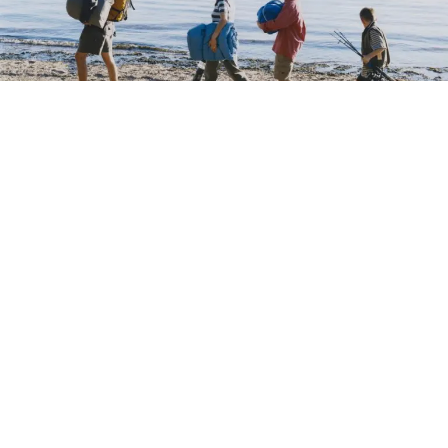
Un equipo de investigadores estadounidenses realizó un
estudio con datos de más de 10 millones de personas y
reveló que ser el hijo mayor o el menor puede influir en
el riesgo de desarrollar ciertas enfermedades a lo largo
de la vida, reporta Medical Xpress.
Hasta ahora, los estudios anteriores habían vinculado el
orden de nacimiento solo con las alergias. Pero la nueva
investigación, publicada este lunes en la revista Nature
Health, analizó registros médicos de más de cinco