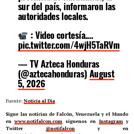
sur del país, informaron las
autoridades locales.
: Video cortesía.…
pic.twitter.com/4wjH5TaRVm
— TV Azteca Honduras
(@aztecahonduras)
August
5, 2026
Fuente:
Noticia al Dia
Sigue las noticias de Falcón, Venezuela y el Mundo
en
www.notifalcon.com
síguenos en
Instagram
y
Twitter
@notifalcon
y en