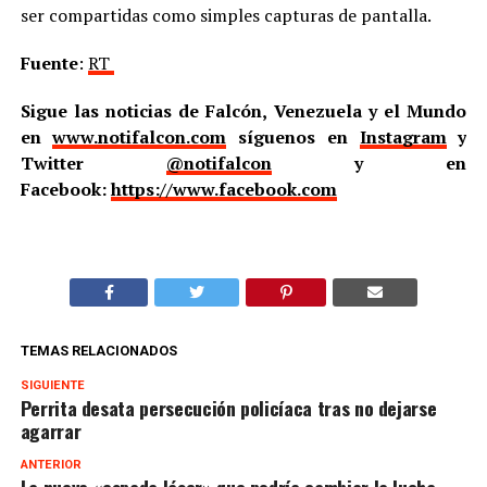
ser compartidas como simples capturas de pantalla.
Fuente
:
RT
Sigue las noticias de Falcón, Venezuela y el Mundo
en
www.notifalcon.com
síguenos en
Instagram
y
Twitter
@notifalcon
y en
Facebook:
https://www.facebook.com
TEMAS RELACIONADOS
SIGUIENTE
Perrita desata persecución policíaca tras no dejarse
agarrar
ANTERIOR
La nueva «espada láser» que podría cambiar la lucha