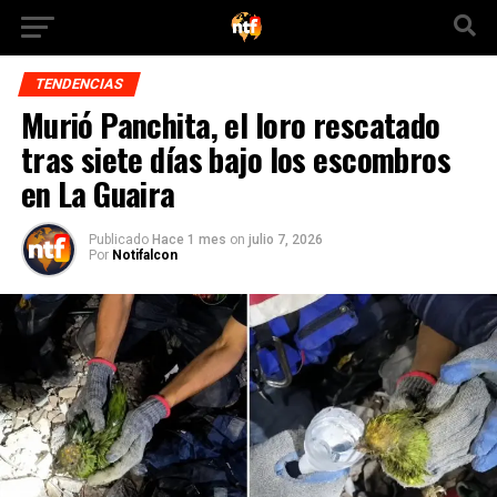
TENDENCIAS
Murió Panchita, el loro rescatado
tras siete días bajo los escombros
en La Guaira
Publicado
Hace 1 mes
on
julio 7, 2026
Por
Notifalcon