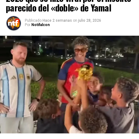
parecido del «doble» de Yamal
Publicado
Hace 2 semanas
on
julio 28, 2026
Por
Notifalcon