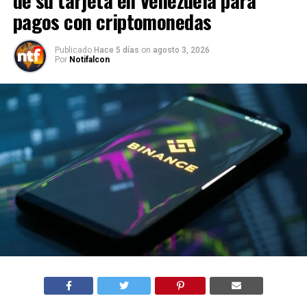
de su tarjeta en Venezuela para
pagos con criptomonedas
Publicado
Hace 5 días
on
agosto 3, 2026
Por
Notifalcon