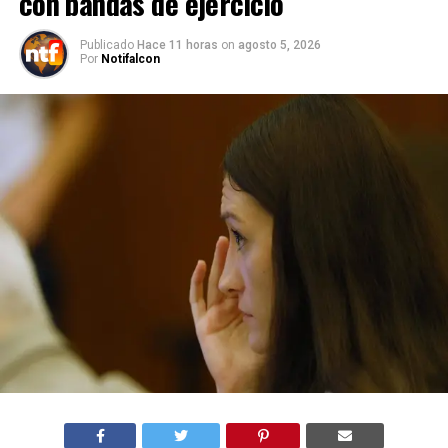
con bandas de ejercicio
Publicado
Hace 11 horas
on
agosto 5, 2026
Por
Notifalcon